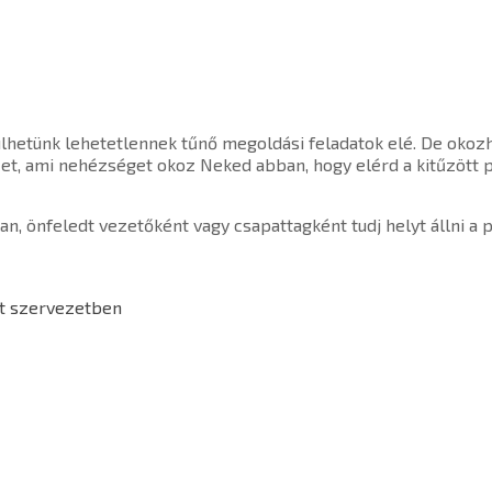
ülhetünk lehetetlennek tűnő megoldási feladatok elé. De okoz
t, ami nehézséget okoz Neked abban, hogy elérd a kitűzött pro
n, önfeledt vezetőként vagy csapattagként tudj helyt állni a 
t szervezetben