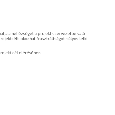
hatja a nehézséget a projekt szervezetbe való
jektcélt, okozhat frusztráltságot, súlyos lelki
projekt cél elérésében.