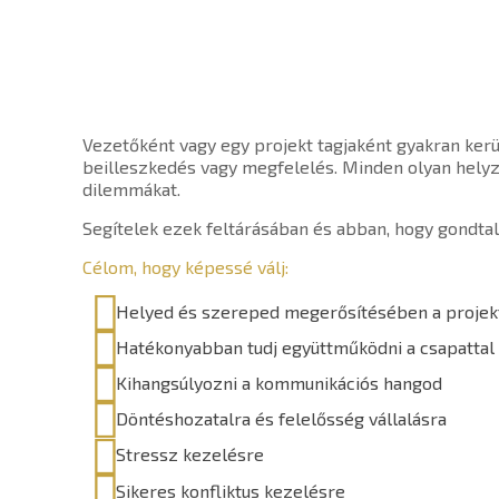
Vezetőként vagy egy projekt tagjaként gyakran ker
beilleszkedés vagy megfelelés. Minden olyan helyze
dilemmákat.
Segítelek ezek feltárásában és abban, hogy gondtala
Célom, hogy képessé válj:
Helyed és szereped megerősítésében a projek
Hatékonyabban tudj együttműködni a csapattal
Kihangsúlyozni a kommunikációs hangod
Döntéshozatalra és felelősség vállalásra
Stressz kezelésre
Sikeres konfliktus kezelésre