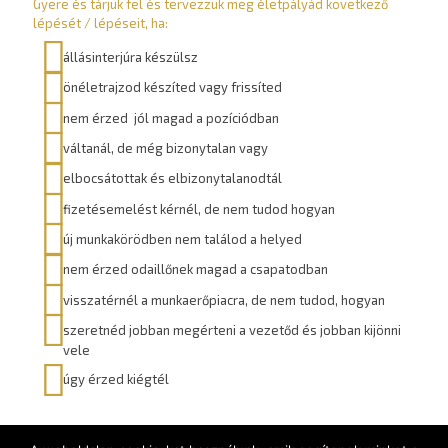
Gyere és tárjuk fel és tervezzük meg életpályád következő
lépését / lépéseit, ha:
állásinterjúra készülsz
önéletrajzod készíted vagy frissíted
nem érzed jól magad a pozíciódban
váltanál, de még bizonytalan vagy
elbocsátottak és elbizonytalanodtál
fizetésemelést kérnél, de nem tudod hogyan
új munkakörödben nem találod a helyed
nem érzed odaillőnek magad a csapatodban
visszatérnél a munkaerőpiacra, de nem tudod, hogyan
szeretnéd jobban megérteni a vezetőd és jobban kijönni
vele
úgy érzed kiégtél