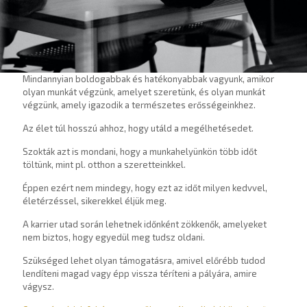
Mindannyian boldogabbak és hatékonyabbak vagyunk, amikor
olyan munkát végzünk, amelyet szeretünk, és olyan munkát
végzünk, amely igazodik a természetes erősségeinkhez.
Az élet túl hosszú ahhoz, hogy utáld a megélhetésedet.
Szokták azt is mondani, hogy a munkahelyünkön több időt
töltünk, mint pl. otthon a szeretteinkkel.
Éppen ezért nem mindegy, hogy ezt az időt milyen kedvvel,
életérzéssel, sikerekkel éljük meg.
A karrier utad során lehetnek időnként zökkenők, amelyeket
nem biztos, hogy egyedül meg tudsz oldani.
Szükséged lehet olyan támogatásra, amivel előrébb tudod
lendíteni magad vagy épp vissza téríteni a pályára, amire
vágysz.